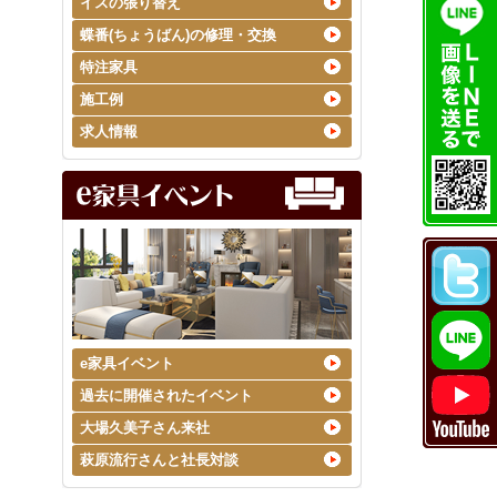
イスの張り替え
蝶番(ちょうばん)の修理・交換
特注家具
施工例
求人情報
e家具イベント
過去に開催されたイベント
大場久美子さん来社
萩原流行さんと社長対談