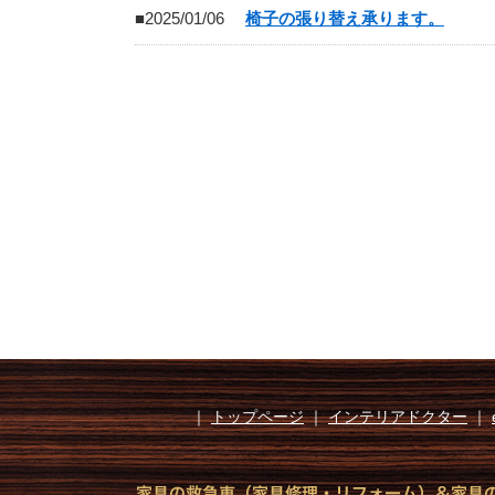
■2025/01/06
椅子の張り替え承ります。
｜
トップページ
｜
インテリアドクター
｜