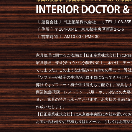
〔 運営会社 〕日正産業株式会社 〔 TEL 〕03-3552-77
〔 住所 〕〒104-0041 東京都中央区新富1-1-6
〔 営業時間 〕 AM10:00～PM6:30
家具修理に関するご依頼は【日正産業株式会社】にお任
家具修理、蝶番(チョウバン)修理や加工、床や柱、テ
てしまった」このようなお悩みをお持ちの際には、弊社
「ソファーや椅子の生地がボロボロになってきたけど、
弊社ではソファー・椅子張り替えも可能です。家具をリ
商業施設(病院・レストラン・式場・ホテル)などの大
また、家具の特注も承っております。お客様の用途に応
作成いたします。
【日正産業株式会社】は東京都中央区に本社を置いてお
お問い合わせやお見積もりはEメール、もしくはお電話