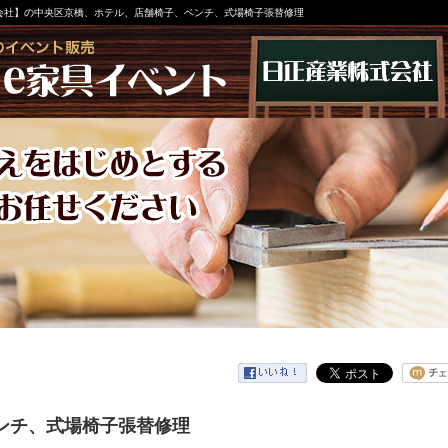
会社】の中央区京橋、ホテル、店舗椅子、ベンチ、式場椅子張替修理
ンチ、式場椅子張替修理