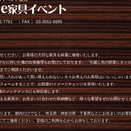
61 〔 FAX 〕 03-3552-8885
せください。お客様の大切な家具を綺麗に修復いたします。
ーブルに付いた傷の出張修理もお受けしております。「引越し先の部屋にタン
までご相談くださいませ。
思い入れがあって買い替えられない」そうお考えのお客様はいらっしゃいま
フォームすることで、お部屋のイメージチェンジを実現いたします。
規模のメンテナンスにも対応致します。
える家具や、お住まいに合わせた収納棚など、様々な要望をぜひお聞かせく
ります。都内だけでなく、埼玉県・神奈川県・千葉県などにお住まいのお客
にてご連絡ください。皆様のご利用を心からお待ちしております。