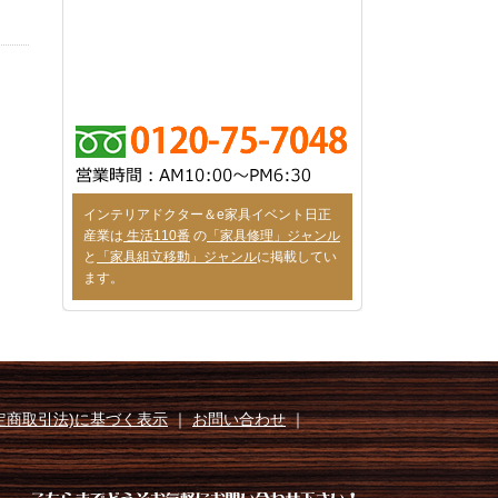
インテリアドクター＆e家具イベント日正
産業は
生活110番
の
「家具修理」ジャンル
と
「家具組立移動」ジャンル
に掲載してい
ます。
定商取引法)に基づく表示
｜
お問い合わせ
｜