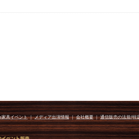
e家具イベント
｜
メディア出演情報
｜
会社概要
｜
通信販売の法規(特