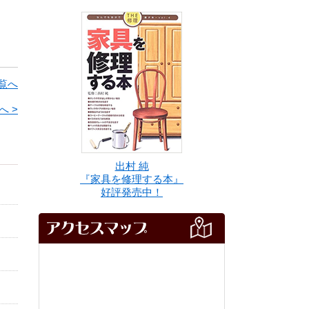
覧へ
へ >
出村 純
『家具を修理する本』
好評発売中！