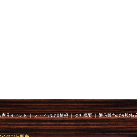
e家具イベント
｜
メディア出演情報
｜
会社概要
｜
通信販売の法規(特