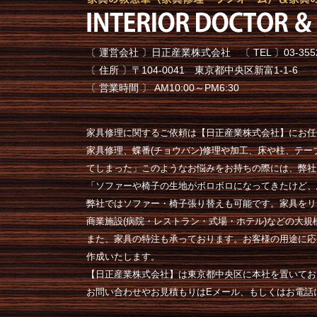
〔 運営会社 〕日正産業株式会社 〔 TEL 〕03-3552-77
〔 住所 〕〒104-0041 東京都中央区新富1-1-6
〔 営業時間 〕 AM10:00～PM6:30
家具修理に関するご依頼は【日正産業株式会社】にお任
家具修理、蝶番(チョウバン)修理や加工、床や柱、テ
てしまった」このようなお悩みをお持ちの際には、弊社
「ソファーや椅子の生地がボロボロになってきたけど、
弊社ではソファー・椅子張り替えも可能です。家具をリ
商業施設(病院・レストラン・式場・ホテル)などの大
また、家具の特注も承っております。お客様の用途に応
作成いたします。
【日正産業株式会社】は東京都中央区に本社を置いてお
お問い合わせやお見積もりはEメール、もしくはお電話