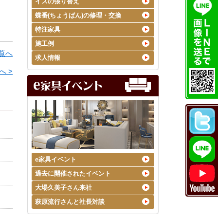
イスの張り替え
蝶番(ちょうばん)の修理・交換
特注家具
施工例
覧へ
求人情報
へ >
e家具イベント
過去に開催されたイベント
大場久美子さん来社
萩原流行さんと社長対談