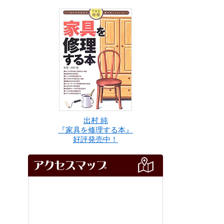
出村 純
『家具を修理する本』
好評発売中！