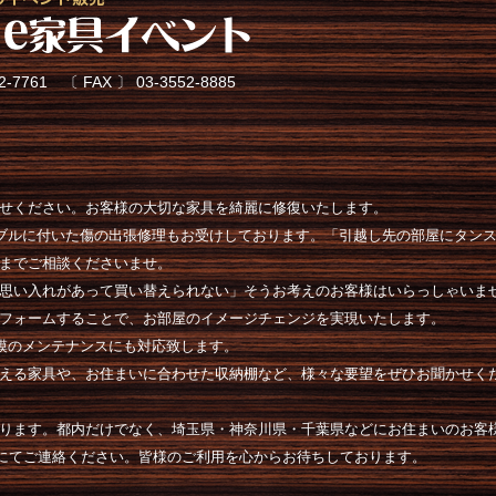
61 〔 FAX 〕 03-3552-8885
せください。お客様の大切な家具を綺麗に修復いたします。
ーブルに付いた傷の出張修理もお受けしております。「引越し先の部屋にタン
までご相談くださいませ。
思い入れがあって買い替えられない」そうお考えのお客様はいらっしゃいま
フォームすることで、お部屋のイメージチェンジを実現いたします。
規模のメンテナンスにも対応致します。
える家具や、お住まいに合わせた収納棚など、様々な要望をぜひお聞かせく
ります。都内だけでなく、埼玉県・神奈川県・千葉県などにお住まいのお客
にてご連絡ください。皆様のご利用を心からお待ちしております。