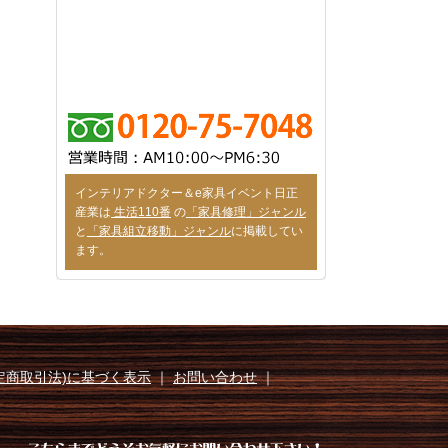
インテリアドクター＆e家具イベント日正
産業は
生活110番
の
「家具修理」ジャンル
と
「家具組立移動」ジャンル
に掲載してい
ます。
定商取引法)に基づく表示
｜
お問い合わせ
｜